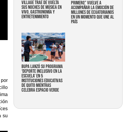
Village trae de vuelta
primero” vuelve a
sus noches de música en
acompañar la emoción de
vivo, gastronomía y
millones de ecuatorianos
entretenimiento
en un momento que une al
país
Bupa lanzó su programa
‘Deporte Inclusivo en la
Escuela’ en 5
instituciones educativas
 por
de Quito mientras
illo
celebra espacio verde
xima
ción
íces
a su