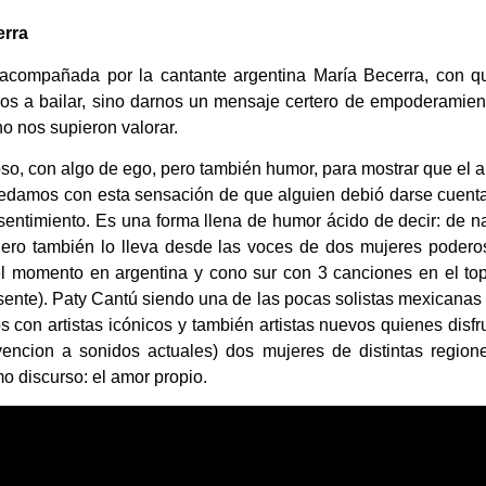
erra
acompañada por la cantante argentina María Becerra, con q
os a bailar, sino darnos un mensaje certero de empoderamien
no nos supieron valorar.
oso, con algo de ego, pero también humor, para mostrar que el 
quedamos con esta sensación de que alguien
debió darse cuent
 sentimiento. Es una forma llena de humor ácido de decir: de n
 Pero también lo lleva desde las voces de dos mujeres podero
del momento en argentina y cono sur con 3 canciones en el to
resente). Paty Cantú siendo una de las pocas solistas mexicanas
s con artistas icónicos y también artistas nuevos quienes disfr
vencion a sonidos actuales) dos mujeres de distintas region
mo discurso: el amor propio.