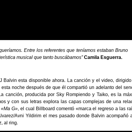
queríamos. Entre los referentes que teníamos estaban Bruno
erística musical que tanto buscábamos”
Camila Esguerra.
 Balvin esta disponible ahora. La canción y el video, dirigido
s esta noche después de que él compartió un
adelanto
del senc
 La canción, producida por Sky Rompiendo y Taiko, es la má
mos y con sus letras explora las capas complejas de una rela
o
«Ma G»
, el cual Billboard
comentó «marca el regreso a las ra
 Alvarez/Avni Yildirim el mes pasado donde Balvin acompañó 
 al ring.