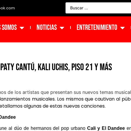
ook.com
s Somos
NOTICIAS
ENTRETENIMIENTO
aty Cantú, Kali Uchis, Piso 21 y más
lanzamientos musicales. Los mismos que cautivan al púb
 detallamos algunas de estas nuevas canciones.
 Dandee
une al dúo de hermanos del pop urbano
Cali y El Dandee
en