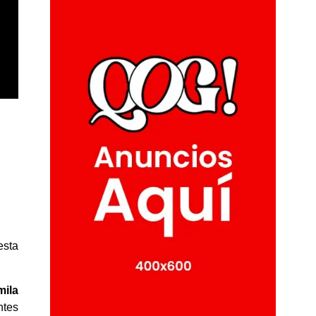
esta
ila
ntes