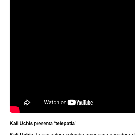
Kali Uchis
presenta
“
telepatía
”
Kali Uchis
, la cantautora colombo-americana ganadora 