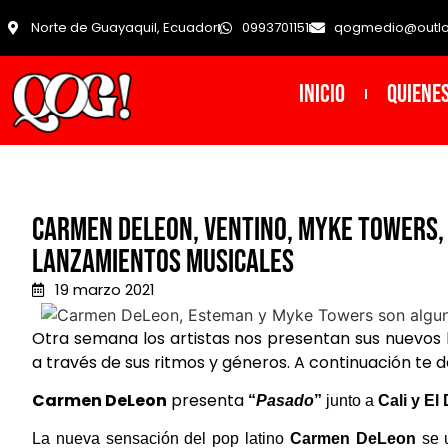
Norte de Guayaquil, Ecuador
0993701151
qogmedio@outl
INICIO
Quiene
Carmen DeLeon, Ventino, Myke Towers, P
lanzamientos musicales
19 marzo 2021
Otra semana los artistas nos presentan sus nuevos 
a través de sus ritmos y géneros. A continuación te
Carmen DeLeon
presenta
“
Pasado
”
junto a
Cali y El
La nueva sensación del pop latino
Carmen DeLeon
se 