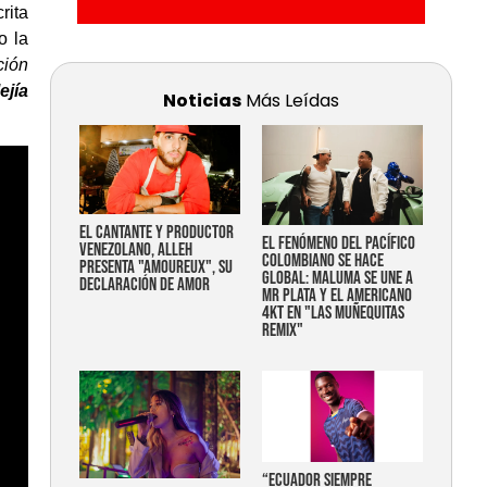
rita
 la
ción
jía
Noticias
Más Leídas
EL CANTANTE Y PRODUCTOR
EL FENÓMENO DEL PACÍFICO
VENEZOLANO, ALLEH
COLOMBIANO SE HACE
PRESENTA "AMOUREUX", SU
GLOBAL: MALUMA SE UNE A
DECLARACIÓN DE AMOR
MR PLATA Y EL AMERICANO
4KT EN "LAS MUÑEQUITAS
REMIX"
“Ecuador siempre