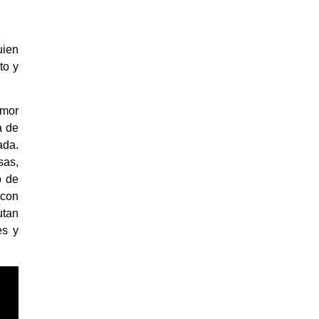
uien
to y
amor
a de
ada.
sas,
p de
 con
utan
es y