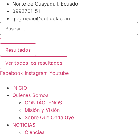
Ir
Norte de Guayaquil, Ecuador
al
0993701151
contenido
qogmedio@outlook.com
Search
...
Resultados
Ver todos los resultados
Facebook
Instagram
Youtube
INICIO
Quienes Somos
CONTÁCTENOS
Misión y Visión
Sobre Que Onda Gye
NOTICIAS
Ciencias