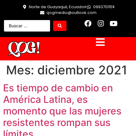
Norte de Guayaquil, Ecuador
0993701151
qogmedio@outlook.com
Mes:
diciembre 2021
Es tiempo de cambio en
América Latina, es
momento que las mujeres
resistentes rompan sus
límites