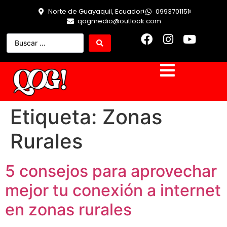
Norte de Guayaquil, Ecuador
0993701151
qogmedio@outlook.com
Etiqueta:
Zonas
Rurales
5 consejos para aprovechar
mejor tu conexión a internet
en zonas rurales