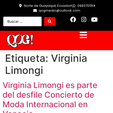
Norte de Guayaquil, Ecuador
0993701151
qogmedio@outlook.com
Etiqueta:
Virginia
Limongi
Virginia Limongi es parte
del desfile Concierto de
Moda Internacional en