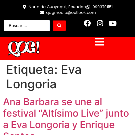
Norte de Guayaquil, Ecuador
0993701151
qogmedio@outlook.com
Etiqueta:
Eva
Longoria
Ana Barbara se une al
festival “Altísimo Live” junto
a Eva Longoria y Enrique