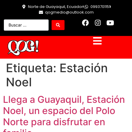
Norte de Guayaquil, Ecuador
0993701151
qogmedio@outlook.com
Etiqueta:
Estación
Noel
Llega a Guayaquil, Estación
Noel, un espacio del Polo
Norte para disfrutar en