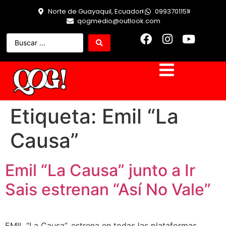
Norte de Guayaquil, Ecuador
0993701151
qogmedio@outlook.com
Etiqueta:
Emil “La
Causa”
Emil “La Causa” junto a Ir
Sais estrenan “Así No Vale”
EMIL “La Causa”, estrena en todas las plataformas