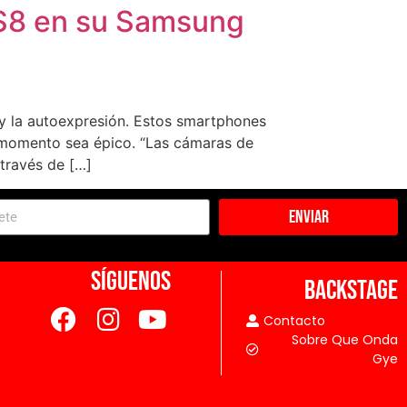
 S8 en su Samsung
 y la autoexpresión. Estos smartphones
 momento sea épico. “Las cámaras de
través de […]
Enviar
SÍGUENOS
BACKSTAGE
Contacto
Sobre Que Onda
Gye