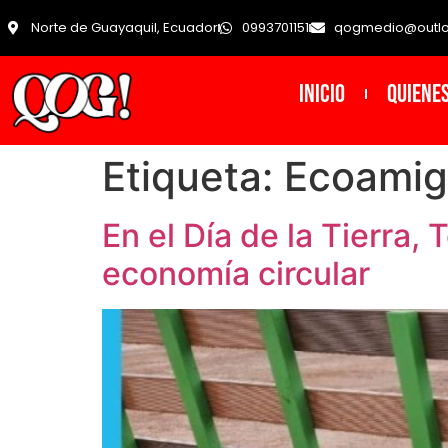
Norte de Guayaquil, Ecuador
0993701151
qogmedio@outl
INICIO
Quiene
Etiqueta:
Ecoamig
En el Día de la Tierra,
economía circular