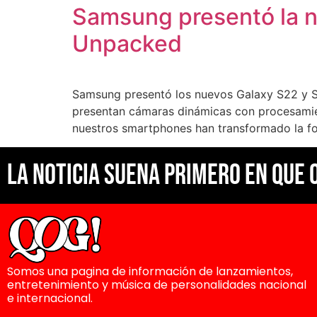
Samsung presentó la n
Unpacked
Samsung presentó los nuevos Galaxy S22 y S2
presentan cámaras dinámicas con procesamie
nuestros smartphones han transformado la f
La noticia suena primero en Que 
Somos una pagina de información de lanzamientos,
entretenimiento y música de personalidades nacional
e internacional.