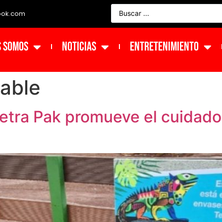
ook.com
s Somos
NOTICIAS
ENTRETENIMIENTO
able
 Tetra Pak promueve el cuidado