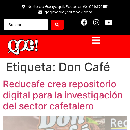
Norte de Guayaquil, Ecuador
0993701151
qogmedio@outlook.com
Etiqueta:
Don Café
Reducafe crea repositorio
digital para la investigación
del sector cafetalero