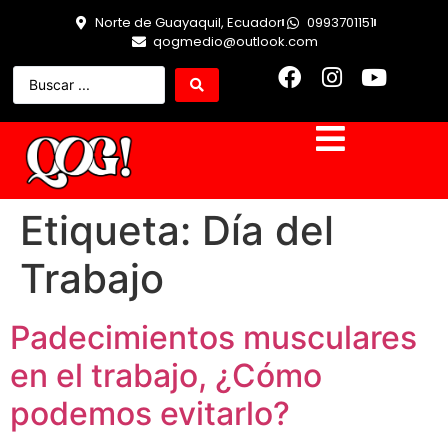
Norte de Guayaquil, Ecuador
0993701151
qogmedio@outlook.com
Etiqueta:
Día del
Trabajo
Padecimientos musculares
en el trabajo, ¿Cómo
podemos evitarlo?