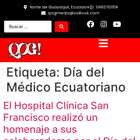
Norte de Guayaquil, Ecuador
0993701151
qogmedio@outlook.com
Etiqueta:
Día del
Médico Ecuatoriano
El Hospital Clínica San
Francisco realizó un
homenaje a sus