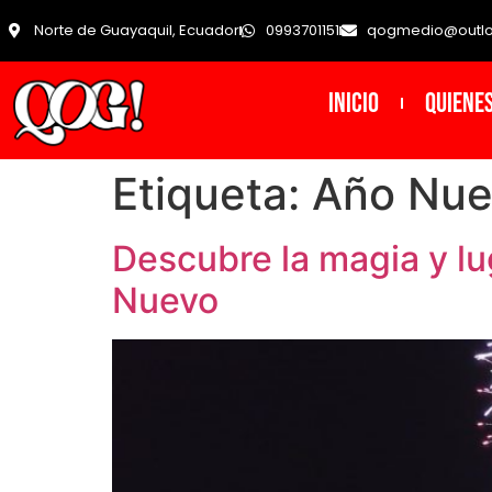
Norte de Guayaquil, Ecuador
0993701151
qogmedio@outl
INICIO
Quiene
Etiqueta:
Año Nue
Descubre la magia y lu
Nuevo