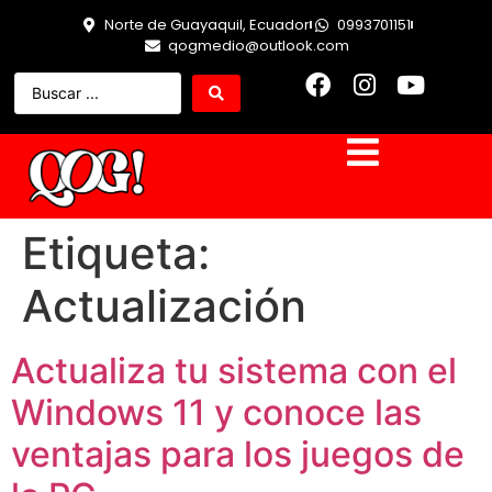
Norte de Guayaquil, Ecuador
0993701151
qogmedio@outlook.com
Etiqueta:
Actualización
Actualiza tu sistema con el
Windows 11 y conoce las
ventajas para los juegos de