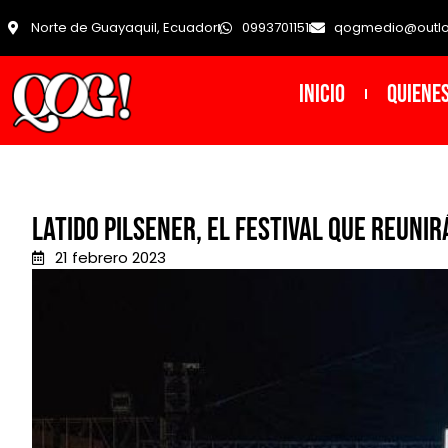
Norte de Guayaquil, Ecuador
0993701151
qogmedio@outl
INICIO
Quiene
Latido Pilsener, el festival que reuni
21 febrero 2023