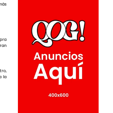
emás
mpra
ran
tro,
a la