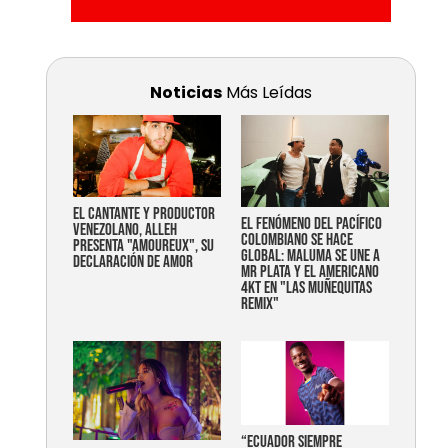
Noticias
Más Leídas
EL CANTANTE Y PRODUCTOR
EL FENÓMENO DEL PACÍFICO
VENEZOLANO, ALLEH
COLOMBIANO SE HACE
PRESENTA "AMOUREUX", SU
GLOBAL: MALUMA SE UNE A
DECLARACIÓN DE AMOR
MR PLATA Y EL AMERICANO
4KT EN "LAS MUÑEQUITAS
REMIX"
“Ecuador siempre