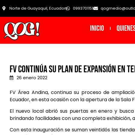
Norte de Guayaquil, Ecuador
0993701151
qogmedio@outl
INICIO
Quiene
FV continúa su plan de expansión en t
26 enero 2022
FV Área Andina, continua su proceso de ampliació
Ecuador, en esta ocasión con la apertura de la Sala
El nuevo local abrió sus puertas en enero y busca 
brindando facilidades con una completa exhibición, a
Con esta inauguración se suman veintidós las tienda