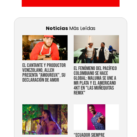
Noticias
Más Leídas
EL CANTANTE Y PRODUCTOR
EL FENÓMENO DEL PACÍFICO
VENEZOLANO, ALLEH
COLOMBIANO SE HACE
PRESENTA "AMOUREUX", SU
GLOBAL: MALUMA SE UNE A
DECLARACIÓN DE AMOR
MR PLATA Y EL AMERICANO
4KT EN "LAS MUÑEQUITAS
REMIX"
“Ecuador siempre