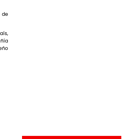
o de
aís,
añía
seño