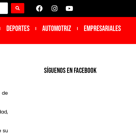
DEPORTES
Automotriz
Empresariales
SíGUENOS EN FACEBOOK
s de
dad,
e su