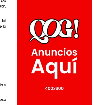
. De
ra”
,
 del
e la
io y
ceso