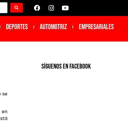
DEPORTES
Automotriz
Empresariales
SíGUENOS EN FACEBOOK
o se
ó en
está