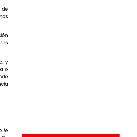
a de
rmas
sión
etas
o, y
ia o
onde
ncia
o le