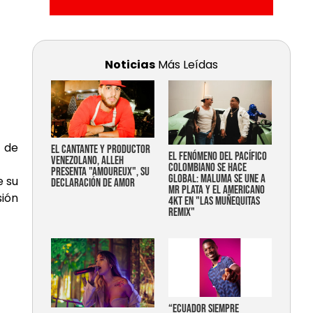
Noticias
Más Leídas
n de
EL CANTANTE Y PRODUCTOR
EL FENÓMENO DEL PACÍFICO
VENEZOLANO, ALLEH
COLOMBIANO SE HACE
PRESENTA "AMOUREUX", SU
GLOBAL: MALUMA SE UNE A
e su
DECLARACIÓN DE AMOR
MR PLATA Y EL AMERICANO
sión
4KT EN "LAS MUÑEQUITAS
REMIX"
“Ecuador siempre