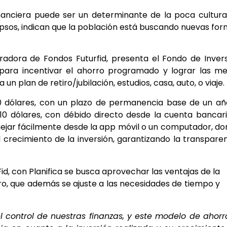
inanciera puede ser un determinante de la poca cultur
 Ipsos, indican que la población está buscando nuevas fo
radora de Fondos Futurfid, presenta el Fondo de Inver
do para incentivar el ahorro programado y lograr las m
 un plan de retiro/jubilación, estudios, casa, auto, o viaje.
00 dólares, con un plazo de permanencia base de un añ
0 dólares, con débido directo desde la cuenta bancar
anejar fácilmente desde la app móvil o un computador, d
 crecimiento de la inversión, garantizando la transpare
id, con Planifica se busca aprovechar las ventajas de la
ro, que además se ajuste a las necesidades de tiempo y
control de nuestras finanzas, y este modelo de ahorr