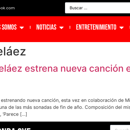
ook.com
s Somos
NOTICIAS
ENTRETENIMIENTO
eláez
Peláez estrena nueva canción 
o estrenando nueva canción, esta vez en colaboración de Mi
 una de las más sonadas de fin de año. Composición del mis
, ‘Parece […]