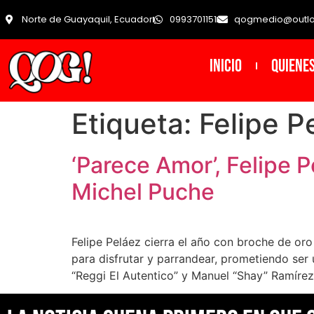
Norte de Guayaquil, Ecuador
0993701151
qogmedio@outl
INICIO
Quiene
Etiqueta:
Felipe P
‘Parece Amor’, Felipe 
Michel Puche
Felipe Peláez cierra el año con broche de or
para disfrutar y parrandear, prometiendo ser
“Reggi El Autentico” y Manuel “Shay” Ramírez