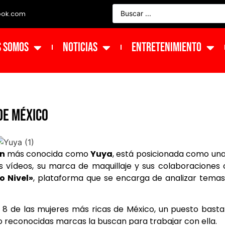
ook.com
s Somos
NOTICIAS
ENTRETENIMIENTO
DE MÉXICO
ón
más conocida como
Yuya
, está posicionada como un
s vídeos, su marca de maquillaje y sus colaboraciones
o Nivel»
, plataforma que se encarga de analizar tema
ro 8 de las mujeres más ricas de México, un puesto bast
o reconocidas marcas la buscan para trabajar con ella.