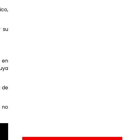
ico,
r su
 en
Yuya
a de
e no