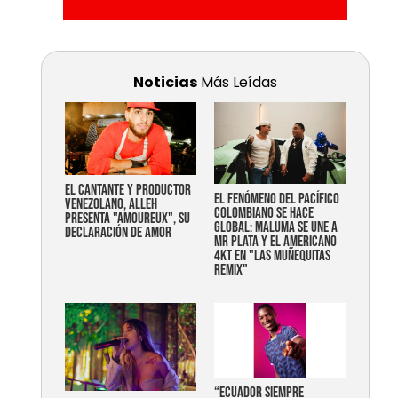
Noticias
Más Leídas
EL CANTANTE Y PRODUCTOR
EL FENÓMENO DEL PACÍFICO
VENEZOLANO, ALLEH
COLOMBIANO SE HACE
PRESENTA "AMOUREUX", SU
GLOBAL: MALUMA SE UNE A
DECLARACIÓN DE AMOR
MR PLATA Y EL AMERICANO
4KT EN "LAS MUÑEQUITAS
REMIX"
“Ecuador siempre