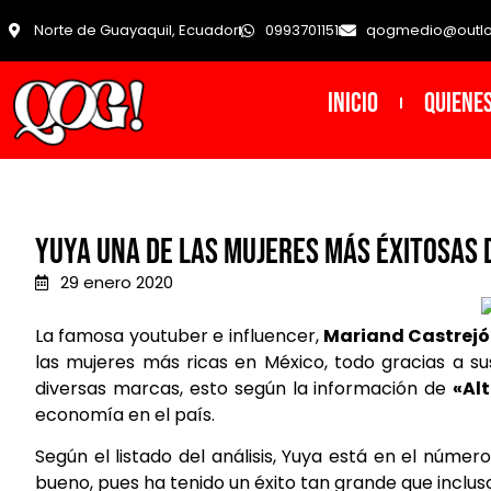
Norte de Guayaquil, Ecuador
0993701151
qogmedio@outl
INICIO
Quiene
YUYA UNA DE LAS MUJERES MÁS ÉXITOSAS 
29 enero 2020
La famosa youtuber e influencer,
Mariand Castrej
las mujeres más ricas en México, todo gracias a su
diversas marcas, esto según la información de
«Alt
economía en el país.
Según el listado del análisis, Yuya está en el núme
bueno, pues ha tenido un éxito tan grande que inclus