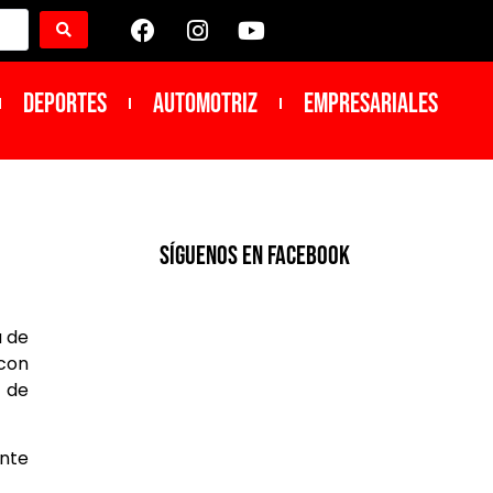
DEPORTES
Automotriz
Empresariales
SíGUENOS EN FACEBOOK
a de
 con
s de
ante