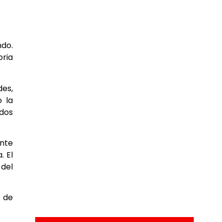
ndo.
oria
es,
o la
ados
ente
. El
 del
s de