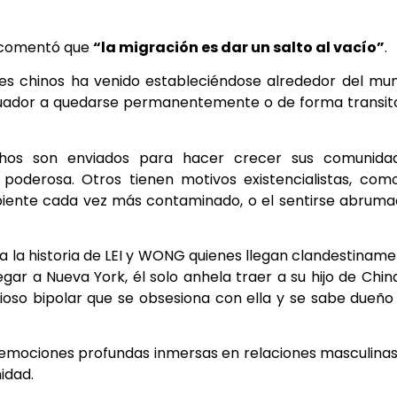
a comentó que
“la migración es dar un salto al vacío”
.
es chinos ha venido estableciéndose alrededor del mu
cuador a quedarse permanentemente o de forma transit
hos son enviados para hacer crecer sus comunidad
oderosa. Otros tienen motivos existencialistas, com
biente cada vez más contaminado, o el sentirse abrum
a la historia de LEI y WONG quienes llegan clandestinam
egar a Nueva York, él solo anhela traer a su hijo de China
so bipolar que se obsesiona con ella y se sabe dueño
de emociones profundas inmersas en relaciones masculina
idad.