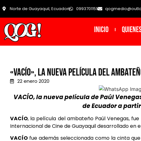
Norte de Guayaquil, Ecuador
0993701151
qogmedio@outl
INICIO
Quiene
«VACÍO», LA NUEVA PELÍCULA DEL AMBATE
22 enero 2020
VACÍO, la nueva película de Paúl Venega
de Ecuador a partir
VACÍO
, la película del ambateño Paúl Venegas, fue
Internacional de Cine de Guayaquil desarrollado en el
VACÍO
fue además seleccionada como la cinta que 