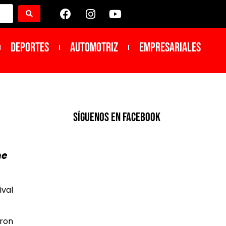
DEPORTES
Automotriz
Empresariales
SíGUENOS EN FACEBOOK
ne
ival
eron