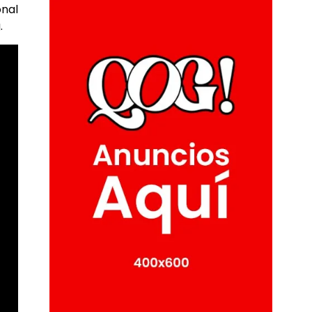
onal
.