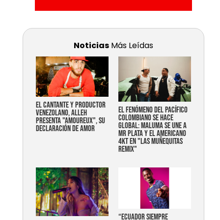
Noticias
Más Leídas
EL CANTANTE Y PRODUCTOR
EL FENÓMENO DEL PACÍFICO
VENEZOLANO, ALLEH
COLOMBIANO SE HACE
PRESENTA "AMOUREUX", SU
GLOBAL: MALUMA SE UNE A
DECLARACIÓN DE AMOR
MR PLATA Y EL AMERICANO
4KT EN "LAS MUÑEQUITAS
REMIX"
“Ecuador siempre