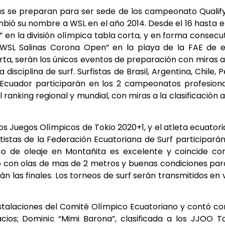
nas se preparan para ser sede de los campeonato Qualif
bió su nombre a WSL en el año 2014. Desde el 16 hasta e
 en la división olímpica tabla corta, y en forma consecu
 “WSL Salinas Corona Open” en la playa de la FAE de 
rta, serán los únicos eventos de preparación con miras a
sciplina de surf. Surfistas de Brasil, Argentina, Chile, P
 Ecuador participarán en los 2 campeonatos profesion
ranking regional y mundial, con miras a la clasificación a
los Juegos Olímpicos de Tokio 2020+1, y el atleta ecuator
stas de la Federación Ecuatoriana de Surf participará
co de oleaje en Montañita es excelente y coincide co
unio con olas de mas de 2 metros y buenas condiciones par
án las finales. Los torneos de surf serán transmitidos en 
nstalaciones del Comité Olímpico Ecuatoriano y contó co
cios; Dominic “Mimi Barona”, clasificada a los JJOO T