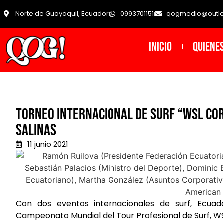
Norte de Guayaquil, Ecuador
0993701151
qogmedio@outl
INICIO
Quiene
Torneo Internacional de Surf “WSL Co
Salinas
11 junio 2021
Con dos eventos internacionales de surf, Ecua
Campeonato Mundial del Tour Profesional de Surf, WSL