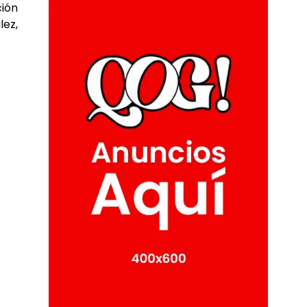
ción
lez,