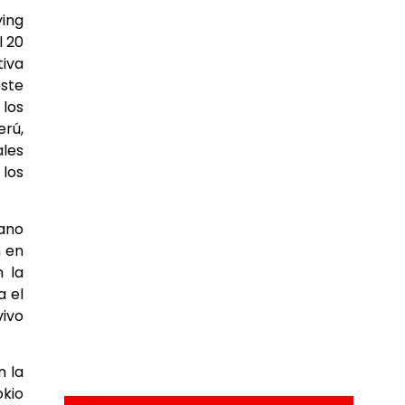
ying
l 20
tiva
este
 los
erú,
ales
 los
iano
n en
n la
a el
vivo
n la
okio