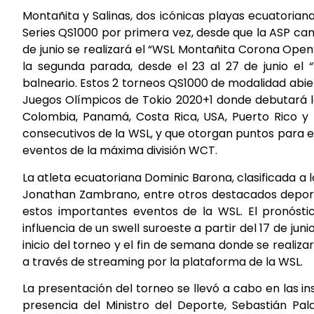
Montañita y Salinas, dos icónicas playas ecuatoria
Series QS1000 por primera vez, desde que la ASP cam
de junio se realizará el “WSL Montañita Corona Open”
la segunda parada, desde el 23 al 27 de junio el
balneario. Estos 2 torneos QS1000 de modalidad abie
Juegos Olímpicos de Tokio 2020+1 donde debutará la di
Colombia, Panamá, Costa Rica, USA, Puerto Rico y
consecutivos de la WSL, y que otorgan puntos para el 
eventos de la máxima división WCT.
La atleta ecuatoriana Dominic Barona, clasificada a 
Jonathan Zambrano, entre otros destacados deporti
estos importantes eventos de la WSL. El pronósti
influencia de un swell suroeste a partir del 17 de j
inicio del torneo y el fin de semana donde se realizar
a través de streaming por la plataforma de la WSL.
La presentación del torneo se llevó a cabo en las i
presencia del Ministro del Deporte, Sebastián Pala