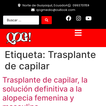
Norte de Guayaquil, Ecuador
0993701151
qogmedio@outlook.com
Etiqueta:
Trasplante
de capilar
Trasplante de capilar, la
solución definitiva a la
alopecia femenina y