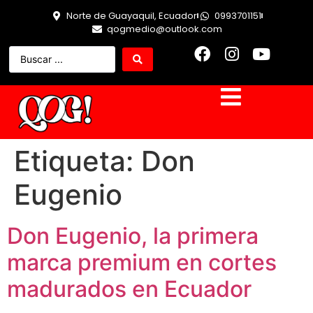
Norte de Guayaquil, Ecuador
0993701151
qogmedio@outlook.com
Etiqueta:
Don
Eugenio
Don Eugenio, la primera
marca premium en cortes
madurados en Ecuador