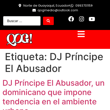
Norte de Guayaquil, Ecuador
0993701151
qogmedio@outlook.com
Etiqueta:
DJ Príncipe
El Abusador
DJ Príncipe El Abusador, un
dominicano que impone
tendencia en el ambiente