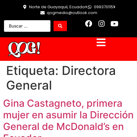
Norte de Guayaquil, Ecuador
0993701151
qogmedio@outlook.com
Etiqueta:
Directora
General
Gina Castagneto, primera
mujer en asumir la Dirección
General de McDonald’s en