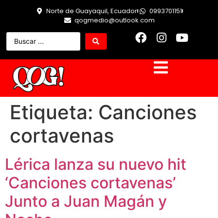
Norte de Guayaquil, Ecuador
0993701151
qogmedio@outlook.com
Etiqueta:
Canciones
cortavenas
Lérica lanza su nuevo hit
‘Canciones cortavenas’
Junto a Juan Magán y