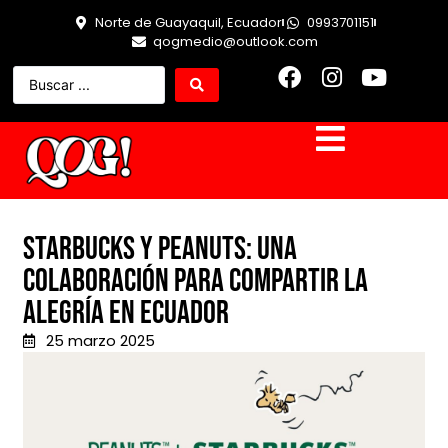
Norte de Guayaquil, Ecuador
0993701151
qogmedio@outlook.com
Starbucks y Peanuts: Una
colaboración para compartir la
alegría en Ecuador
25 marzo 2025