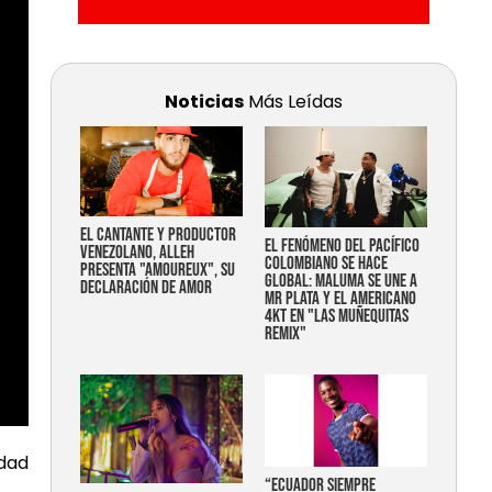
Noticias
Más Leídas
EL CANTANTE Y PRODUCTOR
EL FENÓMENO DEL PACÍFICO
VENEZOLANO, ALLEH
COLOMBIANO SE HACE
PRESENTA "AMOUREUX", SU
GLOBAL: MALUMA SE UNE A
DECLARACIÓN DE AMOR
MR PLATA Y EL AMERICANO
4KT EN "LAS MUÑEQUITAS
REMIX"
dad
“Ecuador siempre