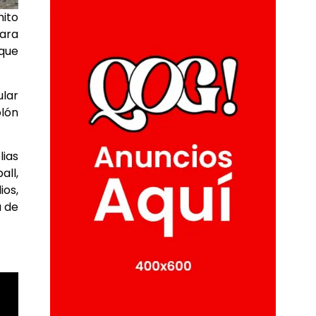
hito
para
 que
ular
olón
lias
all,
ios,
a de