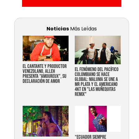
Noticias
Más Leídas
EL CANTANTE Y PRODUCTOR
EL FENÓMENO DEL PACÍFICO
VENEZOLANO, ALLEH
COLOMBIANO SE HACE
PRESENTA "AMOUREUX", SU
GLOBAL: MALUMA SE UNE A
DECLARACIÓN DE AMOR
MR PLATA Y EL AMERICANO
4KT EN "LAS MUÑEQUITAS
REMIX"
“Ecuador siempre