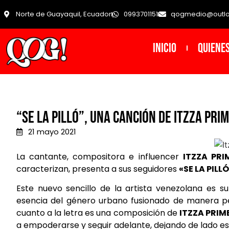
Norte de Guayaquil, Ecuador
0993701151
qogmedio@outl
INICIO
Quiene
“Se La Pilló”, una canción de Itzza Pri
21 mayo 2021
La cantante, compositora e influencer
ITZZA PRI
caracterizan, presenta a sus seguidores
«SE LA PILL
Este nuevo sencillo de la artista venezolana es su
esencia del género urbano fusionado de manera per
cuanto a la letra es una composición de
ITZZA PRIM
a empoderarse y seguir adelante, dejando de lado es