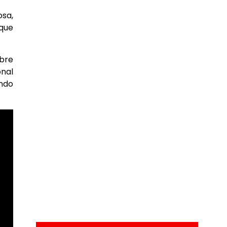
osa,
 que
mbre
onal
ndo