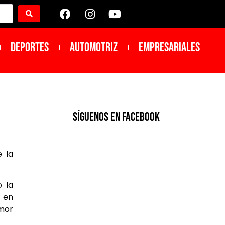
DEPORTES
Automotriz
Empresariales
SíGUENOS EN FACEBOOK
 la
o la
; en
amor