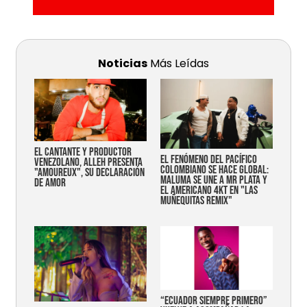
Noticias
Más Leídas
EL CANTANTE Y PRODUCTOR
EL FENÓMENO DEL PACÍFICO
VENEZOLANO, ALLEH PRESENTA
COLOMBIANO SE HACE GLOBAL:
"AMOUREUX", SU DECLARACIÓN
MALUMA SE UNE A MR PLATA Y
DE AMOR
EL AMERICANO 4KT EN "LAS
MUÑEQUITAS REMIX"
“Ecuador siempre primero”