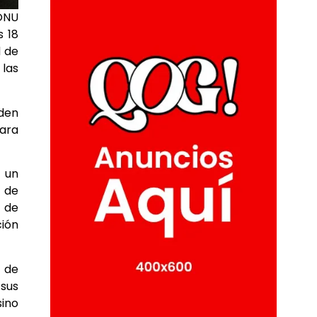
 ONU
s 18
d de
 las
eden
para
 un
s de
s de
ción
o de
 sus
sino