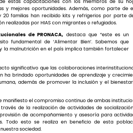
 de estas capacitaciones con los miembros de su hog
vas y mejores oportunidades. Además, como parte de e
 20 familias han recibido kits y refrigerios por parte d
n realizadas por HIAS con migrantes o refugiados.
itucionales de PRONACA,
destaca que “este es un
ito fundamental de ‘Alimentar Bien’. Sabemos que
y la malnutrición en el país implica también fortalecer
to significativo que las colaboraciones interinstitucion
ión ha brindado oportunidades de aprendizaje y crecimi
humana, además de promover la inclusión y el bienesta
e manifiesto el compromiso continuo de ambas instituci
ravés de la realización de actividades de socialización
 provisión de acompañamiento y asesoría para activid
. Todo esto se realiza en beneficio de esta poblaci
n nuestra sociedad.