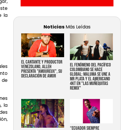
ar,
ste
e la
Noticias
Más Leídas
EL CANTANTE Y PRODUCTOR
EL FENÓMENO DEL PACÍFICO
ales
VENEZOLANO, ALLEH
COLOMBIANO SE HACE
PRESENTA "AMOUREUX", SU
ento
GLOBAL: MALUMA SE UNE A
DECLARACIÓN DE AMOR
MR PLATA Y EL AMERICANO
r de
4KT EN "LAS MUÑEQUITAS
REMIX"
ones
, la
ades
ón,
“Ecuador siempre