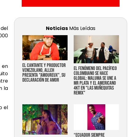
 del
Noticias
Más Leídas
1000
EL CANTANTE Y PRODUCTOR
s en
EL FENÓMENO DEL PACÍFICO
VENEZOLANO, ALLEH
uito
COLOMBIANO SE HACE
PRESENTA "AMOUREUX", SU
GLOBAL: MALUMA SE UNE A
DECLARACIÓN DE AMOR
ntre
MR PLATA Y EL AMERICANO
n la
4KT EN "LAS MUÑEQUITAS
REMIX"
o el
“Ecuador siempre