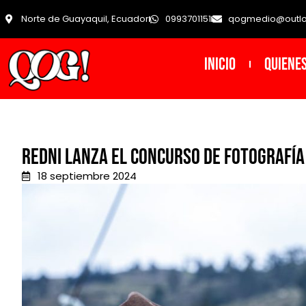
Norte de Guayaquil, Ecuador
0993701151
qogmedio@outl
INICIO
Quiene
Redni lanza el Concurso de Fotografía
18 septiembre 2024