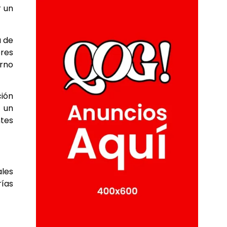
r un
a de
ores
orno
ción
y un
ntes
ales
rías