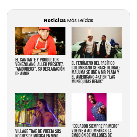
Noticias
Más Leídas
EL CANTANTE Y PRODUCTOR
EL FENÓMENO DEL PACÍFICO
VENEZOLANO, ALLEH PRESENTA
COLOMBIANO SE HACE GLOBAL:
"AMOUREUX", SU DECLARACIÓN
MALUMA SE UNE A MR PLATA Y
DE AMOR
EL AMERICANO 4KT EN "LAS
MUÑEQUITAS REMIX"
“Ecuador siempre primero”
vuelve a acompañar la
Village trae de vuelta sus
emoción de millones de
noches de música en vivo,