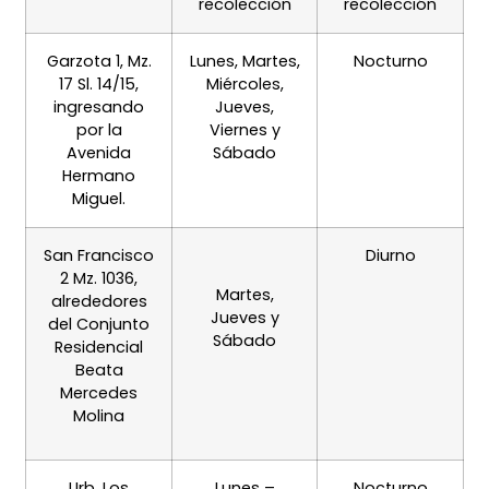
recolección
recolección
Garzota 1, Mz.
Lunes, Martes,
Nocturno
17 Sl. 14/15,
Miércoles,
ingresando
Jueves,
por la
Viernes y
Avenida
Sábado
Hermano
Miguel.
San Francisco
Diurno
2 Mz. 1036,
Martes,
alrededores
Jueves y
del
Conjunto
Sábado
Residencial
Beata
Mercedes
Molina
Urb. Los
Lunes –
Nocturno