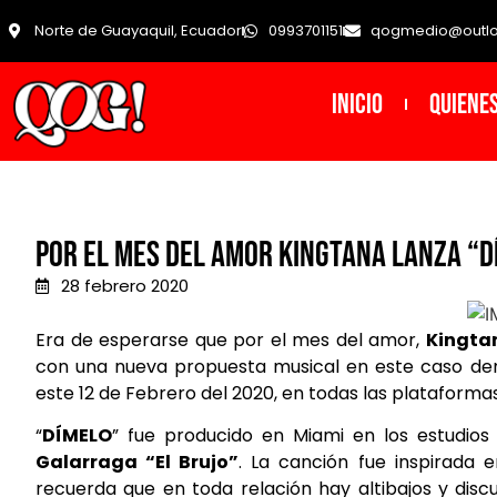
Norte de Guayaquil, Ecuador
0993701151
qogmedio@outl
INICIO
Quiene
POR EL MES DEL AMOR KINGTANA LANZA “
28 febrero 2020
Era de esperarse que por el mes del amor,
Kingta
con una nueva propuesta musical en este caso d
este 12 de Febrero del 2020, en todas las plataformas 
“
DÍMELO
” fue producido en Miami en los estudio
Galarraga “El Brujo”
. La canción fue inspirada 
recuerda que en toda relación hay altibajos y discu