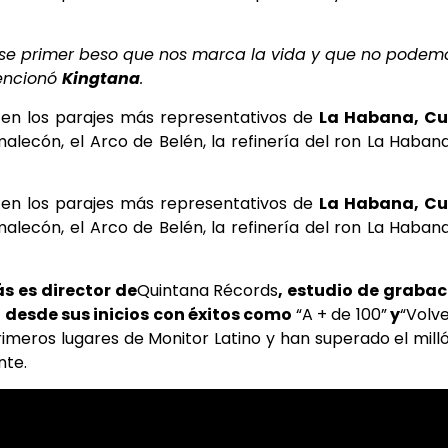
se primer beso que nos marca la vida y que no podem
Mencionó
Kingtana
.
s en los parajes más representativos de
La Habana, C
lecón, el Arco de Belén, la refinería del ron La Habana
s en los parajes más representativos de
La Habana, C
lecón, el Arco de Belén, la refinería del ron La Habana
 es director de
Quintana Récords
, estudio de grabac
o desde sus inicios con éxitos como
“A + de 100”
y
“Volv
imeros lugares de Monitor Latino y han superado el mill
nte.