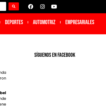
DEPORTES
Automotriz
Empresariales
SíGUENOS EN FACEBOOK
enda
aron
sbel
onde
iene