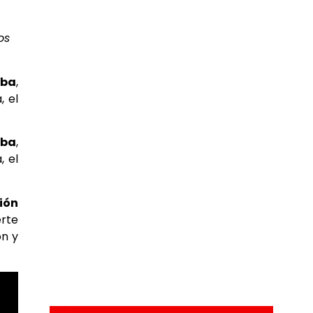
os
uba
,
, el
uba
,
, el
ión
erte
ón y