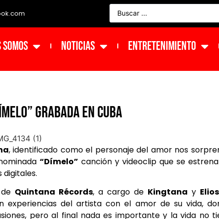
ook.com
s Somos
NOTICIAS
ENTRETENIMIENTO
DÍMELO” GRABADA EN CUBA
na
, identificado como el personaje del amor nos sorpr
enominada
“
Dímelo”
canción y videoclip que se estren
digitales.
s de
Quintana Récords
, a cargo de
Kingtana
y
Elio
en experiencias del artista con el amor de su vida, d
siones, pero al final nada es importante y la vida no t