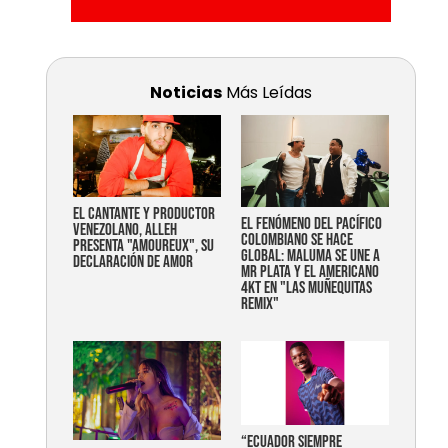
Noticias
Más Leídas
EL CANTANTE Y PRODUCTOR
EL FENÓMENO DEL PACÍFICO
VENEZOLANO, ALLEH
COLOMBIANO SE HACE
PRESENTA "AMOUREUX", SU
GLOBAL: MALUMA SE UNE A
DECLARACIÓN DE AMOR
MR PLATA Y EL AMERICANO
4KT EN "LAS MUÑEQUITAS
REMIX"
“Ecuador siempre