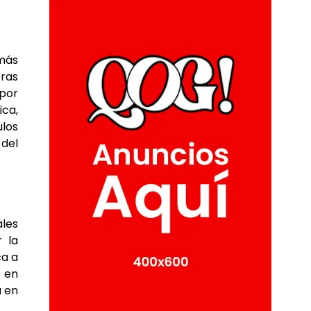
 más
bras
por
ica,
ulos
 del
ales
 la
ca a
s
en
a en