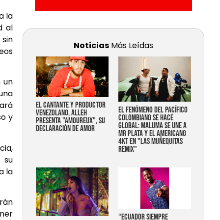
a la
d al
 sin
Noticias
Más Leídas
ueos
n un
 una
ará
EL CANTANTE Y PRODUCTOR
EL FENÓMENO DEL PACÍFICO
VENEZOLANO, ALLEH
so y
COLOMBIANO SE HACE
PRESENTA "AMOUREUX", SU
GLOBAL: MALUMA SE UNE A
DECLARACIÓN DE AMOR
MR PLATA Y EL AMERICANO
4KT EN "LAS MUÑEQUITAS
cia,
REMIX"
 su
a la
drán
ener
“Ecuador siempre