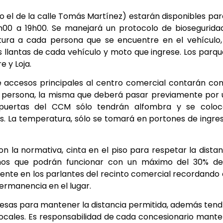
el de la calle Tomás Martínez) estarán disponibles par
h00 a 19h00. Se manejará un protocolo de biosegurida
tura a cada persona que se encuentre en el vehículo,
s llantas de cada vehículo y moto que ingrese. Los parq
e y Loja.
e accesos principales al centro comercial contarán co
 persona, la misma que deberá pasar previamente por
 puertas del CCM sólo tendrán alfombra y se coloc
os. La temperatura, sólo se tomará en portones de ingre
 la normativa, cinta en el piso para respetar la distan
smos que podrán funcionar con un máximo del 30% de
ente en los parlantes del recinto comercial recordando 
ermanencia en el lugar.
mesas para mantener la distancia permitida, además ten
 locales. Es responsabilidad de cada concesionario mant