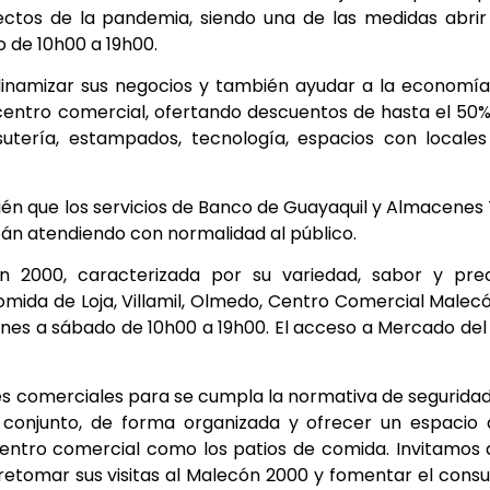
ctos de la pandemia, siendo una de las medidas abrir
o de 10h00 a 19h00.
dinamizar sus negocios y también ayudar a la economí
 centro comercial, ofertando descuentos de hasta el 50
sutería, estampados, tecnología, espacios con locale
n que los servicios de Banco de Guayaquil y Almacenes 
án atendiendo con normalidad al público.
 2000, caracterizada por su variedad, sabor y prec
comida de Loja, Villamil, Olmedo, Centro Comercial Malec
unes a sábado de 10h00 a 19h00. El acceso a Mercado del
ales comerciales para se cumpla la normativa de segurida
n conjunto, de forma organizada y ofrecer un espacio
 centro comercial como los patios de comida. Invitamos 
retomar sus visitas al Malecón 2000 y fomentar el con