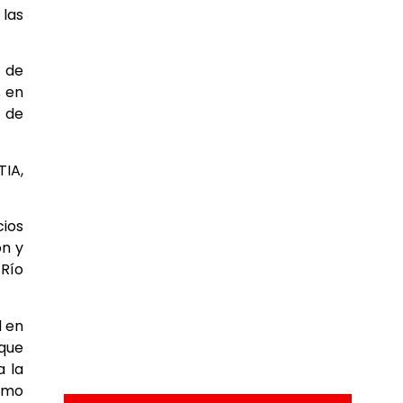
 las
a de
% en
s de
TIA,
ios
ón y
 Río
d en
 que
a la
sumo