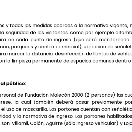
los y todas las medidas acordes a la normativa vigente,
a seguridad de los visitantes; como por ejemplo alfom
ura en cada punto de ingreso (que será monitoreado 
cón, parqueos y centro comercial); ubicación de señalét
ara marcar la distancia; desinfección de llantas de vehíc
con la limpieza permanente de espacios comunes dentro
al público:
sonal de Fundación Malecón 2000 (2 personas) las cu
rese, la cual también deberá pasar previamente por
 el uso de mascarilla. Los portones cuentan con señaléti
idad y la normativa de ingreso. Los portones habilitado
: Villamil, Colón, Aguirre (sólo ingreso vehicular) y Loj