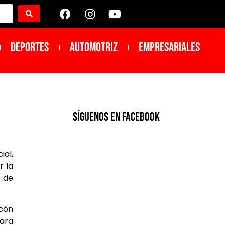
DEPORTES
Automotriz
Empresariales
SíGUENOS EN FACEBOOK
ial,
r la
d de
ecón
para