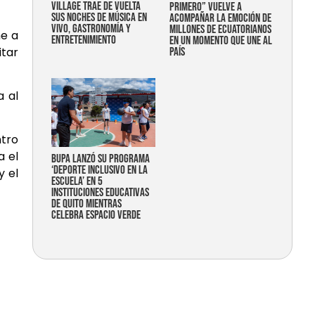
Village trae de vuelta
primero” vuelve a
sus noches de música en
acompañar la emoción de
vivo, gastronomía y
millones de ecuatorianos
me a
entretenimiento
en un momento que une al
itar
país
a al
ntro
a el
Bupa lanzó su programa
‘Deporte Inclusivo en la
y el
Escuela’ en 5
instituciones educativas
de Quito mientras
celebra espacio verde