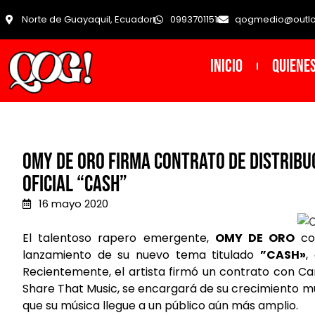
Norte de Guayaquil, Ecuador
0993701151
qogmedio@outl
INICIO
Quiene
OMY DE ORO firma contrato de distribuc
oficial “CASH”
16 mayo 2020
El talentoso rapero emergente,
OMY DE ORO
com
lanzamiento de su nuevo tema titulado
”CASH»
,
Recientemente, el artista firmó un contrato con Ca
Share That Music, se encargará de su crecimiento mu
que su música llegue a un público aún más amplio.