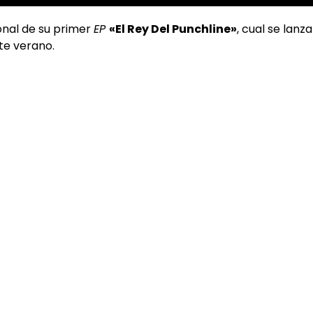
onal de su primer
EP
«El Rey Del Punchline»
, cual se lanz
te verano.