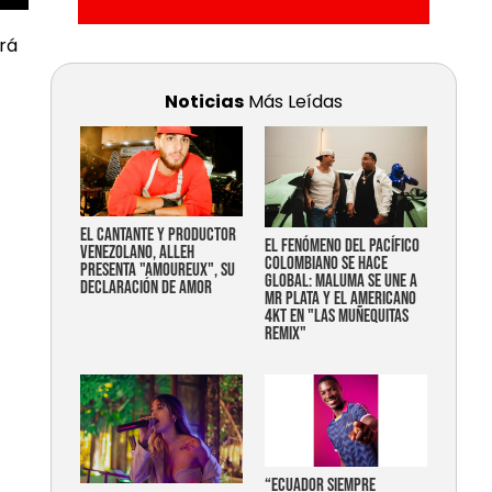
ará
Noticias
Más Leídas
EL CANTANTE Y PRODUCTOR
EL FENÓMENO DEL PACÍFICO
VENEZOLANO, ALLEH
COLOMBIANO SE HACE
PRESENTA "AMOUREUX", SU
GLOBAL: MALUMA SE UNE A
DECLARACIÓN DE AMOR
MR PLATA Y EL AMERICANO
4KT EN "LAS MUÑEQUITAS
REMIX"
“Ecuador siempre