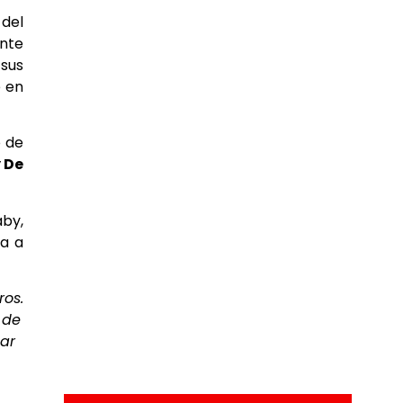
 del
ante
 sus
e en
o de
 De
aby,
ía a
ros.
 de
tar