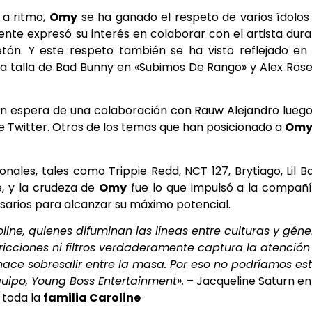
 a ritmo,
Omy
se ha ganado el respeto de varios ídolos
nte expresó su interés en colaborar con el artista dur
tón. Y este respeto también se ha visto reflejado en
 la talla de Bad Bunny en «Subimos De Rango» y Alex Ros
 en espera de una colaboración con Rauw Alejandro lueg
de Twitter. Otros de los temas que han posicionado a
Omy
nales, tales como Trippie Redd, NCT 127, Brytiago, Lil B
e, y la crudeza de
Omy
fue lo que impulsó a la compañ
esarios para alcanzar su máximo potencial.
ne, quienes difuminan las líneas entre culturas y géne
ricciones ni filtros verdaderamente captura la atención
 hace sobresalir entre la masa. Por eso no podríamos es
ipo, Young Boss Entertainment».
– Jacqueline Saturn en
 toda la
familia Caroline