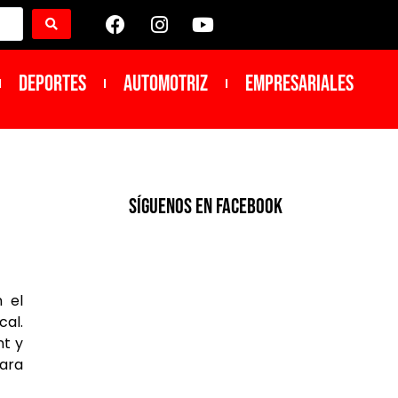
DEPORTES
Automotriz
Empresariales
SíGUENOS EN FACEBOOK
 el
al.
nt y
para