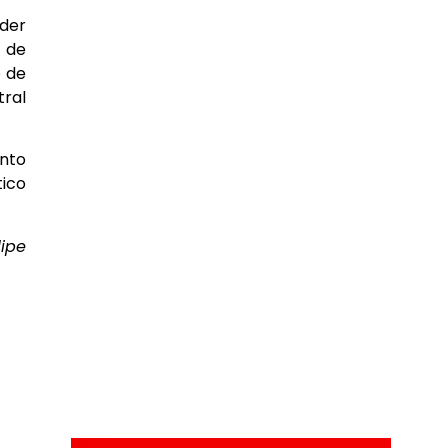
nder
 de
o de
tral
unto
tico
lipe