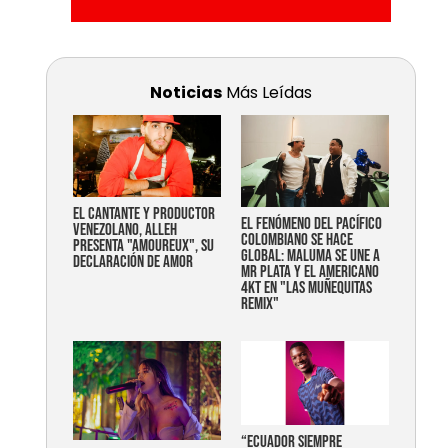
Noticias
Más Leídas
EL CANTANTE Y PRODUCTOR
EL FENÓMENO DEL PACÍFICO
VENEZOLANO, ALLEH
COLOMBIANO SE HACE
PRESENTA "AMOUREUX", SU
GLOBAL: MALUMA SE UNE A
DECLARACIÓN DE AMOR
MR PLATA Y EL AMERICANO
4KT EN "LAS MUÑEQUITAS
REMIX"
“Ecuador siempre