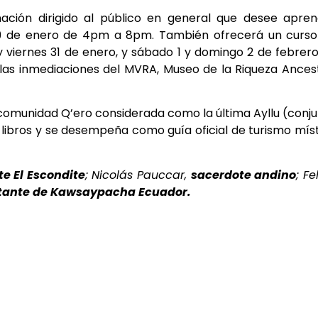
nación dirigido al público en general que desee apre
 29 de enero de 4pm a 8pm. También ofrecerá un curso
 y viernes 31 de enero, y sábado 1 y domingo 2 de febrer
as inmediaciones del MVRA, Museo de la Riqueza Ances
comunidad Q’ero considerada como la última Ayllu (conj
s libros y se desempeña como guía oficial de turismo mís
te El Escondite
; Nicolás Pauccar,
sacerdote andino
; Fe
tante de Kawsaypacha Ecuador.