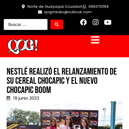
Norte de Guayaquil, Ecuador
0993701151
qogmedio@outlook.com
Nestlé realizó el relanzamiento de
su cereal Chocapic y el nuevo
Chocapic Boom
19 junio 2023