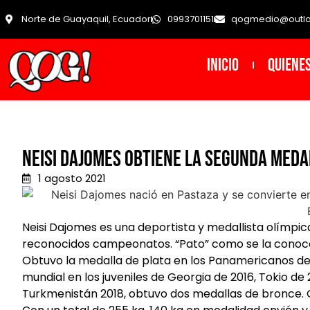
Norte de Guayaquil, Ecuador
0993701151
qogmedio@outl
INICIO
Quiene
Neisi Dajomes obtiene la segunda medal
1 agosto 2021
Neisi Dajomes es una deportista y medallista olímpi
reconocidos campeonatos. “Pato” como se la conoce 
Obtuvo la medalla de plata en los Panamericanos de
mundial en los juveniles de Georgia de 2016, Tokio de
Turkmenistán 2018, obtuvo dos medallas de bronce. 