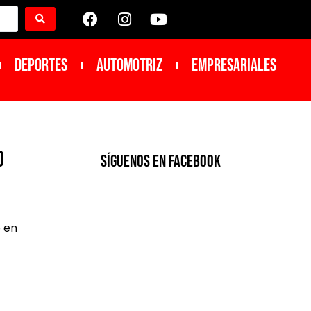
DEPORTES
Automotriz
Empresariales
o
SíGUENOS EN FACEBOOK
o en
​