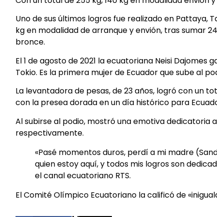
Con un total de 255 kg, 140 kg en modalidad envión y 
Uno de sus últimos logros fue realizado en Pattaya, T
kg en modalidad de arranque y envión, tras sumar 245
bronce.
El 1 de agosto de 2021 la ecuatoriana Neisi Dajomes g
Tokio. Es la primera mujer de Ecuador que sube al po
La levantadora de pesas, de 23 años, logró con un tot
con la presea dorada en un día histórico para Ecuado
Al subirse al podio, mostró una emotiva dedicatoria 
respectivamente.
«Pasé momentos duros, perdí a mi madre (Sandr
quien estoy aquí, y todos mis logros son dedica
el canal ecuatoriano RTS.
El Comité Olímpico Ecuatoriano la calificó de «inigual