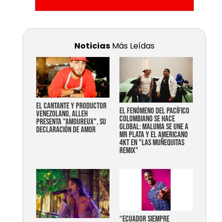
Noticias
Más Leídas
EL CANTANTE Y PRODUCTOR
EL FENÓMENO DEL PACÍFICO
VENEZOLANO, ALLEH
COLOMBIANO SE HACE
PRESENTA "AMOUREUX", SU
GLOBAL: MALUMA SE UNE A
DECLARACIÓN DE AMOR
MR PLATA Y EL AMERICANO
4KT EN "LAS MUÑEQUITAS
REMIX"
“Ecuador siempre