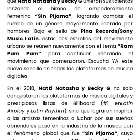
que
Natti Natasha y Becky G
unieron sus talentos
lanzando el himno de empoderamiento
femenino
“Sin Pijama”
, logrando cambiar el
rumbo de un género mayormente liderado por
hombres. Bajo el sello de
Pina Records/Sony
Music Latin
, estas dos estrellas del movimiento
urbano se reúnen nuevamente con el tema
“Ram
Pam Pam”
para continuar liderando el
movimiento que comenzaron. Escucha YA este
nuevo sencillo en todas las plataformas de música
digitales.
En el 2018,
Natti Natasha y Becky G
no solo
conquistaron las plataformas de música digitales y
prestigiosas listas de Billboard (#1 en
Latin
Airplay
y
Latin Rhythm
), sino que lograron inspirar
a las artistas femeninas a luchar por sus sueños
abriéndoles paso en la industria de la música con
el fenómeno global que fue
“Sin Pijama”
, cuyo