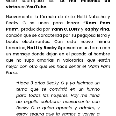
video sobrepasa las
1.8 mil millones de
vistas
en
YouTube.
Nuevamente la fórmula de éxito Natti Natasha y
Becky G se unen para lanzar
“Ram Pam
Pam”,
producida por
Yann C
,
LUNY
y
Raphy Pina
,
canción que se caracteriza por su pegajosa letra y
beats electrizantes. Con este nuevo himno
femenino,
Natti y Becky G
presentan un tema con
un mensaje donde dejan en el pasado al hombre
que no supo amarlas ni valorarlas:
que están
mejor con otro que les hace sentir el “Ram Pam
Pam».
“Hace 3 años Becky G y yo hicimos un
tema que se convirtió en un himno
para todas las mujeres. Hoy me llena
de orgullo colaborar nuevamente con
Becky G, a quien aprecio y admiro, y
estoy segura que la vamos a volver a