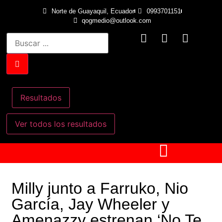
Norte de Guayaquil, Ecuador
0993701151
qogmedio@outlook.com
Resultados
Ver todos los resultados
Milly junto a Farruko, Nio
García, Jay Wheeler y
Amenazzy estrenan ‘No Te