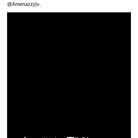
@Amenazzy)».