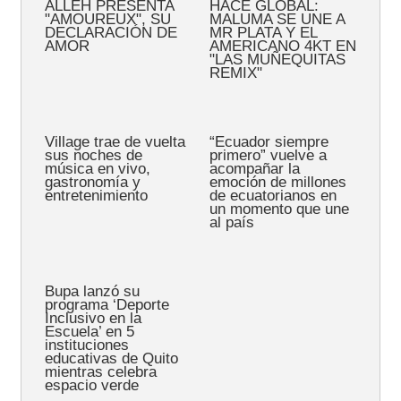
ALLEH PRESENTA
HACE GLOBAL:
"AMOUREUX", SU
MALUMA SE UNE A
DECLARACIÓN DE
MR PLATA Y EL
AMOR
AMERICANO 4KT EN
"LAS MUÑEQUITAS
REMIX"
Village trae de vuelta
“Ecuador siempre
sus noches de
primero” vuelve a
música en vivo,
acompañar la
gastronomía y
emoción de millones
entretenimiento
de ecuatorianos en
un momento que une
al país
Bupa lanzó su
programa ‘Deporte
Inclusivo en la
Escuela’ en 5
instituciones
educativas de Quito
mientras celebra
espacio verde