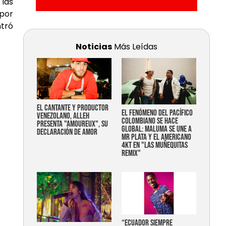
 las
 por
ntró
Noticias
Más Leídas
EL CANTANTE Y PRODUCTOR
EL FENÓMENO DEL PACÍFICO
VENEZOLANO, ALLEH
COLOMBIANO SE HACE
PRESENTA "AMOUREUX", SU
GLOBAL: MALUMA SE UNE A
DECLARACIÓN DE AMOR
MR PLATA Y EL AMERICANO
4KT EN "LAS MUÑEQUITAS
REMIX"
“Ecuador siempre