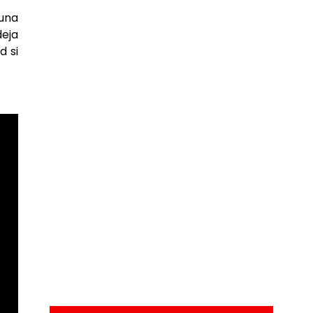
una
deja
d si