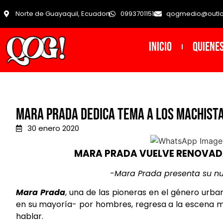
Norte de Guayaquil, Ecuador
0993701151
qogmedio@outl
INICIO
Quiene
MARA PRADA DEDICA TEMA A LOS MACHIST
30 enero 2020
MARA PRADA VUELVE RENOVAD
-Mara Prada presenta su nue
Mara
Prada
, una de las pioneras en el género ur
en su mayoría- por hombres, regresa a la escena 
hablar.