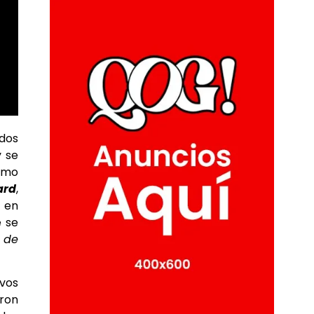
dos
y se
como
ard
,
s en
e se
s
de
evos
aron