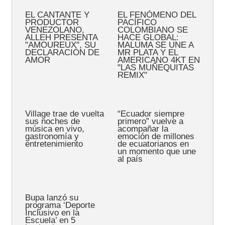
EL CANTANTE Y
EL FENÓMENO DEL
PRODUCTOR
PACÍFICO
VENEZOLANO,
COLOMBIANO SE
ALLEH PRESENTA
HACE GLOBAL:
"AMOUREUX", SU
MALUMA SE UNE A
DECLARACIÓN DE
MR PLATA Y EL
AMOR
AMERICANO 4KT EN
"LAS MUÑEQUITAS
REMIX"
Village trae de vuelta
“Ecuador siempre
sus noches de
primero” vuelve a
música en vivo,
acompañar la
gastronomía y
emoción de millones
entretenimiento
de ecuatorianos en
un momento que une
al país
Bupa lanzó su
programa ‘Deporte
Inclusivo en la
Escuela’ en 5