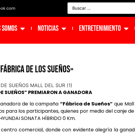
ook.com
s Somos
NOTICIAS
ENTRETENIMIENTO
«FÁBRICA DE LOS SUEÑOS»
A DE SUEÑOS” PREMIARON A GANADORA
a ganadora de la campaña
“Fábrica de Sueños”
que Mall
los para los participantes, quienes por medio del canje de
o HYUNDAI SONATA HÍBRIDO 0 Km.
el centro comercial, donde con evidente alegría la gana