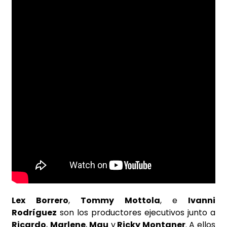
Lex Borrero
,
Tommy Mottola
, e
Ivanni
Rodríguez
son los productores ejecutivos junto a
Ricardo
,
Marlene
,
Mau
y
Ricky Montaner
. A ellos