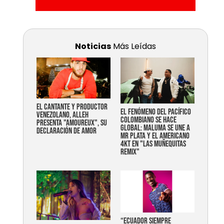
Noticias
Más Leídas
EL CANTANTE Y PRODUCTOR
EL FENÓMENO DEL PACÍFICO
VENEZOLANO, ALLEH
COLOMBIANO SE HACE
PRESENTA "AMOUREUX", SU
GLOBAL: MALUMA SE UNE A
DECLARACIÓN DE AMOR
MR PLATA Y EL AMERICANO
4KT EN "LAS MUÑEQUITAS
REMIX"
“Ecuador siempre