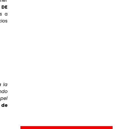
imer
 DE
s a
ios
a la
ndo
apel
 de