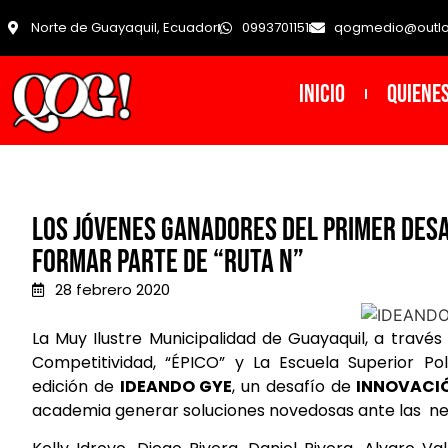
Norte de Guayaquil, Ecuador
0993701151
qogmedio@outl
INICIO
Quiene
LOS JÓVENES GANADORES DEL PRIMER DESA
FORMAR PARTE DE “RUTA N”
28 febrero 2020
La Muy Ilustre Municipalidad de Guayaquil, a travé
Competitividad, “ÉPICO” y La Escuela Superior Pol
edición de
IDEANDO GYE
, un desafío de
INNOVACI
academia generar soluciones novedosas ante las nec