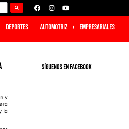
DEPORTES
Automotriz
Empresariales
A
SíGUENOS EN FACEBOOK
ón y
mera
y la