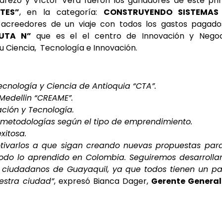
Valarezo y Víctor Vera fueron los ganadores de este pr
TES”
, en la categoría:
CONSTRUYENDO SISTEMAS
n acreedores de un viaje con todos los gastos pagado
UTA N”
que es el el centro de Innovación y Negoc
u Ciencia, Tecnología e Innovación.
ecnología y Ciencia de Antioquia “CTA”.
Medellin “CREAME”.
ación y Tecnología.
 metodologías según el tipo de emprendimiento.
xitosa.
motivarlos a que sigan creando nuevas propuestas par
odo lo aprendido en Colombia. Seguiremos desarrolla
os ciudadanos de Guayaquil, ya que todos tienen un p
estra ciudad”
, expresó Bianca Dager,
Gerente General