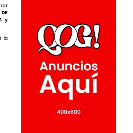
erar
 DE
S y
 la