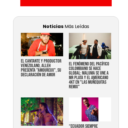
Noticias
Más Leídas
EL CANTANTE Y PRODUCTOR
EL FENÓMENO DEL PACÍFICO
VENEZOLANO, ALLEH
COLOMBIANO SE HACE
PRESENTA "AMOUREUX", SU
GLOBAL: MALUMA SE UNE A
DECLARACIÓN DE AMOR
MR PLATA Y EL AMERICANO
4KT EN "LAS MUÑEQUITAS
REMIX"
“Ecuador siempre