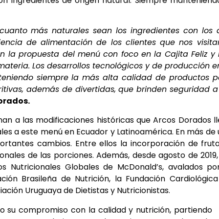
on ingredientes de origen natural. Siempre manteniend
uanto más naturales sean los ingredientes con los 
encia de alimentación de los clientes que nos visita
 la propuesta del menú con foco en la Cajita Feliz y
teria. Los desarrollos tecnológicos y de producción e
teniendo siempre la más alta calidad de productos p
utritivas, además de divertidas, que brinden seguridad a
orados.
man a las modificaciones históricas que Arcos Dorados l
nales a este menú en Ecuador y Latinoamérica. En más de
tantes cambios. Entre ellos la incorporación de frut
ionales de las porciones. Además, desde agosto de 2019,
ios Nutricionales Globales de McDonald’s, avalados po
ción Brasileña de Nutrición, la Fundación Cardiológic
iación Uruguaya de Dietistas y Nutricionistas.
o su compromiso con la calidad y nutrición, partiendo