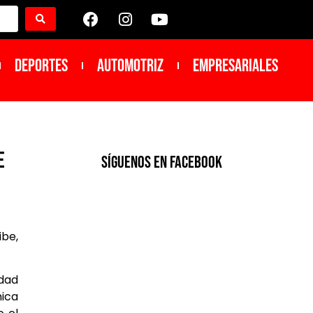
DEPORTES
Automotriz
Empresariales
e
SíGUENOS EN FACEBOOK
ibe,
idad
nica