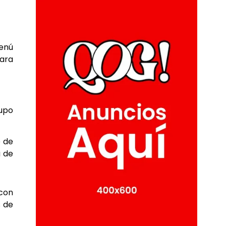
menú
para
upo
e de
a de
 con
s de