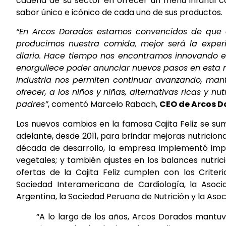
cadena de su sector en ofrecer un menú infantil c
sabor único e icónico de cada uno de sus productos.
“En Arcos Dorados estamos convencidos de que c
producimos nuestra comida, mejor será la experi
diario. Hace tiempo nos encontramos innovando en
enorgullece poder anunciar nuevos pasos en esta ma
industria nos permiten continuar avanzando, man
ofrecer, a los niños y niñas, alternativas ricas y n
padres”
, comentó Marcelo Rabach,
CEO de Arcos D
Los nuevos cambios en la famosa Cajita Feliz se su
adelante, desde 2011, para brindar mejoras nutricio
década de desarrollo, la empresa implementó impor
vegetales; y también ajustes en los balances nutric
ofertas de la Cajita Feliz cumplen con los Criter
Sociedad Interamericana de Cardiología, la Asocia
Argentina, la Sociedad Peruana de Nutrición y la Asoc
“A lo largo de los años, Arcos Dorados mantuv