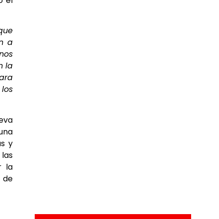
o el
que
n a
 nos
n la
ara
 los
leva
 una
as y
 las
r la
a de