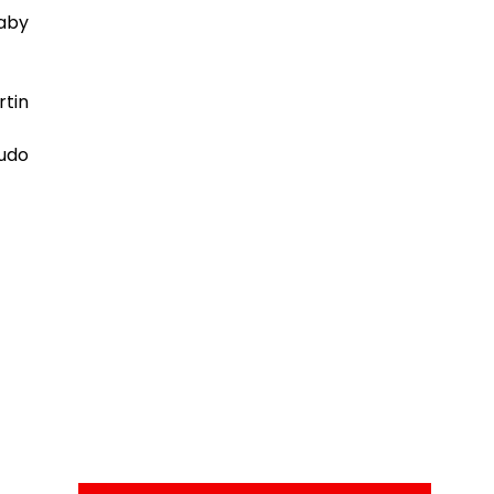
Gaby
rtin
pudo