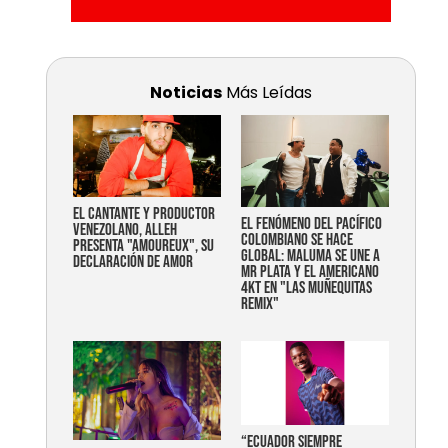
Noticias
Más Leídas
EL CANTANTE Y PRODUCTOR
EL FENÓMENO DEL PACÍFICO
VENEZOLANO, ALLEH
COLOMBIANO SE HACE
PRESENTA "AMOUREUX", SU
GLOBAL: MALUMA SE UNE A
DECLARACIÓN DE AMOR
MR PLATA Y EL AMERICANO
4KT EN "LAS MUÑEQUITAS
REMIX"
“Ecuador siempre