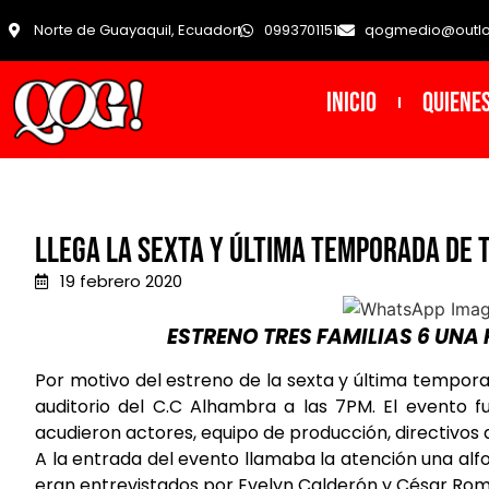
Norte de Guayaquil, Ecuador
0993701151
qogmedio@outl
INICIO
Quiene
LLEGA LA SEXTA Y ÚLTIMA TEMPORADA DE 
19 febrero 2020
ESTRENO TRES FAMILIAS 6 UN
Por motivo del estreno de la sexta y última temporad
auditorio del C.C Alhambra a las 7PM. El evento
acudieron actores, equipo de producción, directivos d
A la entrada del evento llamaba la atención una al
eran entrevistados por Evelyn Calderón y César Rom