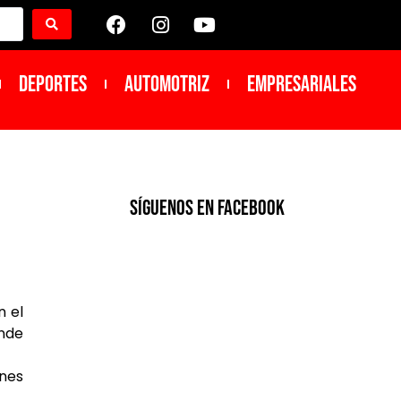
DEPORTES
Automotriz
Empresariales
SíGUENOS EN FACEBOOK
n el
nde
enes