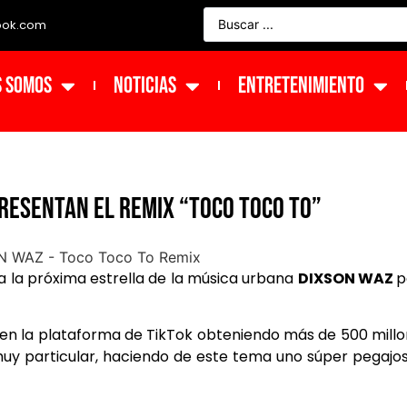
ook.com
s Somos
NOTICIAS
ENTRETENIMIENTO
presentan el remix “Toco Toco To”
a la próxima estrella de la música urbana
DIXSON WAZ
p
8, en la plataforma de TikTok obteniendo más de 500 mill
uy particular, haciendo de este tema uno súper pegajo