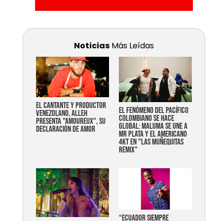
Noticias
Más Leídas
EL CANTANTE Y PRODUCTOR
EL FENÓMENO DEL PACÍFICO
VENEZOLANO, ALLEH
COLOMBIANO SE HACE
PRESENTA "AMOUREUX", SU
GLOBAL: MALUMA SE UNE A
DECLARACIÓN DE AMOR
MR PLATA Y EL AMERICANO
4KT EN "LAS MUÑEQUITAS
REMIX"
“Ecuador siempre