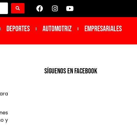
DEPORTES
Automotriz
Empresariales
SíGUENOS EN FACEBOOK
ara
ones
so y