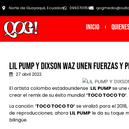
Norte de Guayaquil, Ecuador
0993701151
qogmedio@outl
INICIO
Quiene
Lil Pump y Dixson Waz unen fuerzas y 
27 abril 2022
El artista colombo estadounidense
LIL PUMP
se une 
crear el remix de su éxito mundial
‘TOCO TOCO TO’
.
La canción ‘
TOCO TOCO TO’
se viralizó para el 201
de reproducciones; ahora
LIL PUMP
le da su toque m
bilingüe.