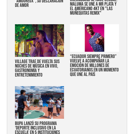
"AMOUREUX", SU DECLARACIÓN
MALUMA SE UNE A MR PLATA Y
DE AMOR
EL AMERICANO 4KT EN "LAS
MUÑEQUITAS REMIX"
“Ecuador siempre primero”
vuelve a acompañar la
Village trae de vuelta sus
emoción de millones de
noches de música en vivo,
ecuatorianos en un momento
gastronomía y
que une al país
entretenimiento
Bupa lanzó su programa
‘Deporte Inclusivo en la
Escuela’ en 5 instituciones